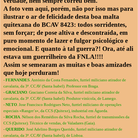
verdade, nem sempre correu bem.
A foto vem aqui, porém, não por isso mas para
ilustrar o ar de felicidade desta boa malta
quitexana do BCAV 8423: todos sorridentes,
sem forçar; de pose altiva e descontraída, em
puro momento de lazer e fulgor psicológico e
emocional. E quanto à tal guerra?! Ora, até ali
estava um guerrilheiro da FNLA!!!!
Assim se semearam as muitas e boas amizades
que hoje perduram!
- FERNANDES
. António da Costa Fernandes, furriel miliciano atirador de
cavalaria, da 3ª. CCAV (Santa Isabel). Professor em Braga.
- GRACIANO
. Graciano Correia da Silva, furriel miliciano atirador de
cavalaria, da 3ª. CCAV (Santa Isabel). Produtor vinícola, de Lamego.
- NETO
. Jose Francisco Rodrigues Neto, furriel miliciano de operações
especiais «Ranger´s», da CCS (Quitexe), industrial em Águeda.
- ROCHA
. Nélson dos Remédios da Silva Rocha, furriel de transmisssões da
CCS (Quitexe). Técnico de vendas, de Valadares (Gaia).
- QUERIDO
. José Adelino Borges Querido, furriel miliciano atirador de
cavalaria, da 3ª. CCAV (Santa Isabel), de Lisboa.