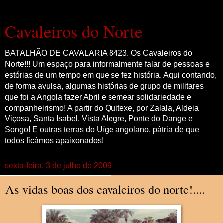
Cavaleiros do Norte
BATALHÃO DE CAVALARIA 8423. Os Cavaleiros do
Norte!!! Um espaço para informalmente falar de pessoas e
estórias de um tempo em que se fez história. Aqui contando,
de forma avulsa, algumas histórias de grupo de militares
que foi a Angola fazer Abril e semear solidariedade e
companheirismo! A partir do Quitexe, por Zalala, Aldeia
Viçosa, Santa Isabel, Vista Alegre, Ponte do Dange e
Songo! E outras terras do Uíge angolano, pátria de que
todos ficámos apaixonados!
sexta-feira, 3 de julho de 2009
As vidas boas dos cavaleiros do norte!....